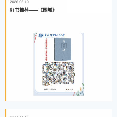
2026
06.10
好书推荐——《围城》