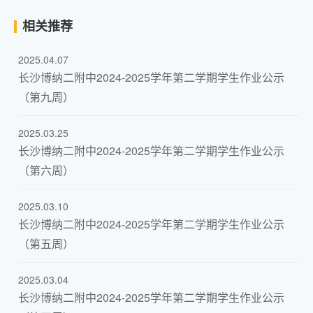
相关推荐
2025.04.07
长沙博纳二附中2024-2025学年第二学期学生作业公示
（第九周）
2025.03.25
长沙博纳二附中2024-2025学年第二学期学生作业公示
（第六周）
2025.03.10
长沙博纳二附中2024-2025学年第二学期学生作业公示
（第五周）
2025.03.04
长沙博纳二附中2024-2025学年第二学期学生作业公示