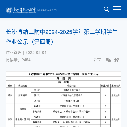
长沙博纳二附中2024-2025学年第二学期学生
作业公示（第四周）
作业管理
|
2025-03-04
阅读量：
2454
分享