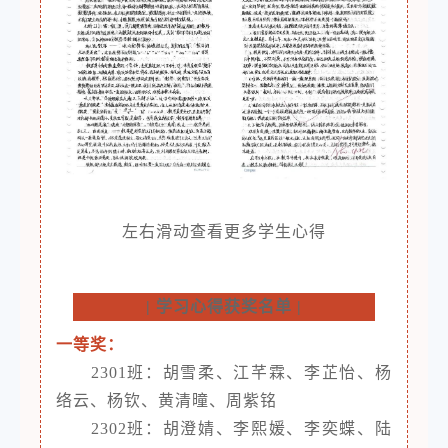
左右滑动查看更多学生心得
|
学习心得获奖名单
|
一等奖：
2301班：胡雪柔、江芊霖、李芷怡、杨
络云、杨钦、黄清曈、周紫铭
2302班：胡澄婧、李熙媛、李奕蝶、陆