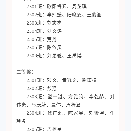
2301班：欧阳睿涵、周芷琪
2302班：李熙媛、陆晓雯、王俊涵
2303班：刘志杰
2304班：刘文涛
2305班：劳丹
2306班：陈依灵
2308班：刘思雅、王禹博
二等奖：
2301班：邓义、黄冠文、谢谨权
2302班：敖翔
2303班：谌一湛、方雅钧、李乾赫、刘
伟豪、马辰蔚、夏伟、周梓涵
2304班：操广源、陈家奥、刘贤坤、任
项凌
2305班：周柯呈