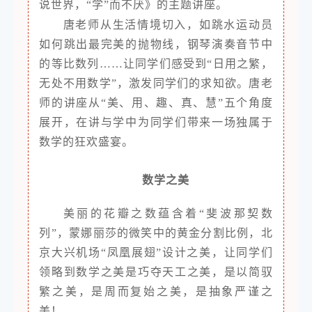
说世界，“学”而不厌》的主题讲座。
唐老师从生活情境切入，如跳水运动员
如何跳出最完美的抛物线，钢琴演奏音节中
的等比数列……让同学们感受到“日用之繁，
无处不用数学”，激发同学们的求知欲。唐老
师的讲座从“美、用、趣、真、慧”五个角度
展开，在讲与学中为同学们带来一场独属于
数学的狂欢盛宴。
数学之美
美丽的花瓣之数蕴含着“斐波那契数
列”，蒙娜丽莎的微笑中的黄金分割比例，北
京大兴机场“凤凰展翅”设计之美，让同学们
领略到数学之美是巧夺天工之美，是以简驭
繁之美，是周而复始之美，是抽象严谨之
美！