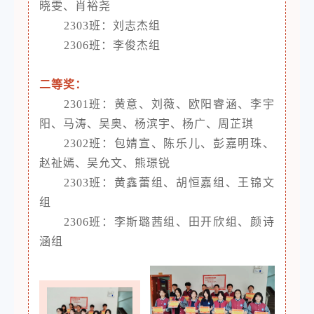
晓雯、肖裕尧
2303班：刘志杰组
2306班：李俊杰组
二等奖：
2301班：黄意、刘薇、欧阳睿涵、李宇
阳、马涛、吴奥、杨滨宇、杨广、周芷琪
2302班：包婧宣、陈乐儿、彭嘉明珠、
赵祉嫣、吴允文、熊璟锐
2303班：黄鑫蕾组、胡恒嘉组、王锦文
组
2306班：李斯璐茜组、田开欣组、颜诗
涵组