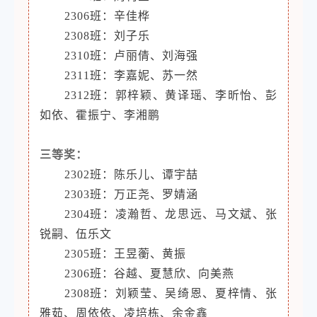
2306班：辛佳桦
2308班：刘子乐
2310班：卢丽倩、刘海强
2311班：李嘉妮、苏一然
2312班：郭梓颖、黄译瑶、李昕怡、彭
如依、霍振宁、李湘鹏
三等奖：
2302班：陈乐儿、谭宇喆
2303班：万正尧、罗婧涵
2304班：凌瀚哲、龙思远、马文斌、张
锐嗣、伍乐文
2305班：王昱蘅、黄振
2306班：谷越、夏慧欣、向美燕
2308班：刘颖莹、吴绮恩、夏梓情、张
雅茹、周依依、凌培栋、余金鑫