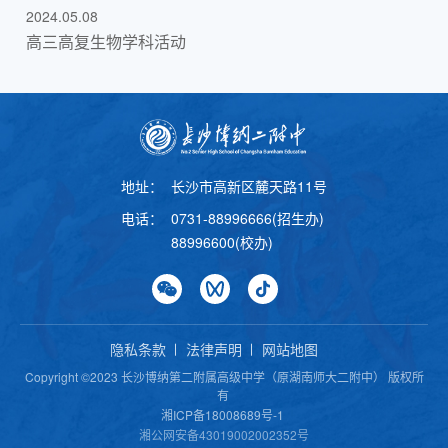
2024.05.08
高三高复生物学科活动
地址：
长沙市高新区麓天路11号
电话：
0731-88996666(招生办)
88996600(校办)
隐私条款
法律声明
网站地图
Copyright ©2023 长沙博纳第二附属高级中学（原湖南师大二附中） 版权所
有
湘ICP备18008689号-1
湘公网安备43019002002352号