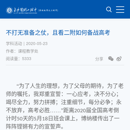
不打无准备之仗，且看二附如何备战高考
学科活动
|
2020-05-23
作者：
课程教学处
阅读量：
5333
分享
“为了人生的理想，为了父母的期待，为了老
师的嘱托，我郑重宣誓：一心应考，决不分心；
竭尽全力，努力拼搏；注重细节，每分必争；永
不放弃，高考必胜……”距离
届全国高考倒
2020
计时
天的
月
日班会课上，博纳楼传出了一
50
5
18
阵阵铿锵有力的宣誓声。