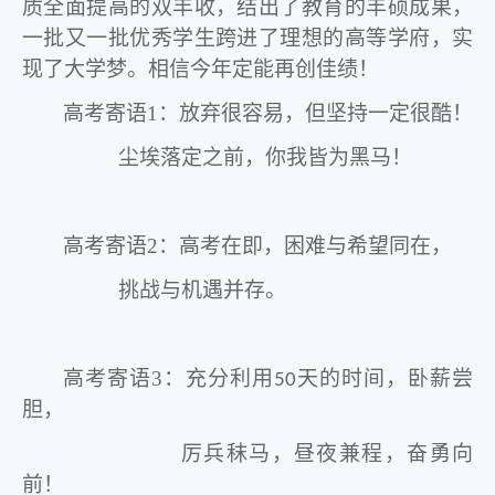
质全面提高的双丰收，结出了教育的丰硕成果，
一批又一批优秀学生跨进了理想的高等学府，实
现了大学梦。相信今年定能再创佳绩！
高考寄语
1
：放弃很容易，但坚持一定很酷！
尘埃落定之前，你我皆为黑马！
高考寄语
2
：高考在即，困难与希望同在，
挑战与机遇并存。
高考寄语
3
：充分利用
天的时间，卧薪尝
50
胆，
厉兵秣马，昼夜兼程，奋勇向
前！