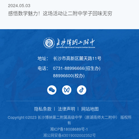
2024.05.03
感悟数学魅力！这场活动让二附中学子回味无穷
地址：
长沙市高新区麓天路11号
电话：
0731-88996666(招生办)
88996600(校办)
隐私条款
法律声明
网站地图
Copyright ©2023 长沙博纳第二附属高级中学（原湖南师大二附中） 版权所
有
湘ICP备18008689号-1
湘公网安备43019002002352号