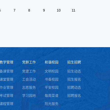
6
7
8
9
10
11
教学管理
党群工作
和谐校园
招生招聘
备课管理
党建工作
文明校园
招生动态
课堂管理
工会活动
书香校园
招生报名
作业管理
志愿服务
平安校园
招聘动态
考试管理
学习园地
每周菜谱
招聘报名
课程管理
阳光服务