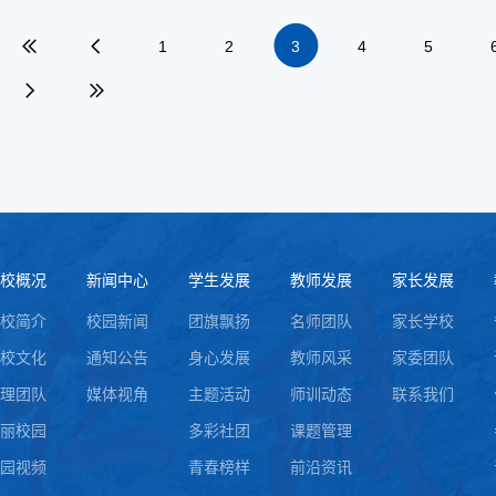
1
2
3
4
5
校概况
新闻中心
学生发展
教师发展
家长发展
校简介
校园新闻
团旗飘扬
名师团队
家长学校
校文化
通知公告
身心发展
教师风采
家委团队
理团队
媒体视角
主题活动
师训动态
联系我们
丽校园
多彩社团
课题管理
园视频
青春榜样
前沿资讯