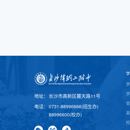
学
学
学
地址：
长沙市高新区麓天路11号
管
电话：
0731-88996666(招生办)
美
88996600(校办)
校