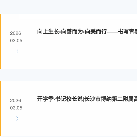
向上生长•向善而为•向美而行——书写青
2026
礼致辞
03.05
开学季·书记校长说|长沙市博纳第二附属
2026
善而为·向美而行——书写青春最美答卷
03.05