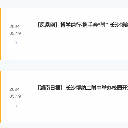
【凤凰网】博学纳行·携手奔“附” 长沙
2024
05.19
【湖南日报】长沙博纳二附中举办校园开
2024
05.19