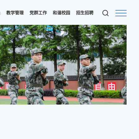
展
教学管理
党群工作
和谐校园
招生招聘