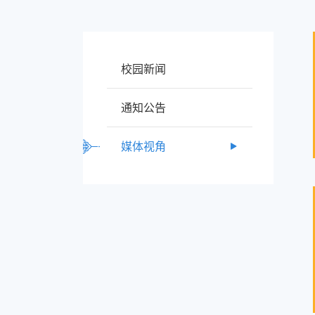
校园新闻
通知公告
媒体视角