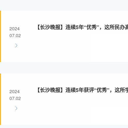
【长沙晚报】连续5年“优秀”，这所民办
2024
07.02
【长沙晚报】连续5年获评“优秀”，这
2024
校
07.02