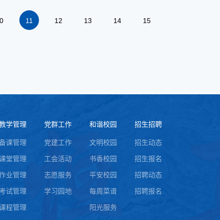
0
11
12
13
14
15
教学管理
党群工作
和谐校园
招生招聘
备课管理
党建工作
文明校园
招生动态
课堂管理
工会活动
书香校园
招生报名
作业管理
志愿服务
平安校园
招聘动态
考试管理
学习园地
每周菜谱
招聘报名
课程管理
阳光服务