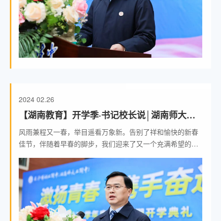
2024
02.26
【湖南教育】开学季·书记校长说│湖南师大第
二附属中学校长张胜利：做沐光而行的“热气青
风雨兼程又一春，举目遥看万象新。告别了祥和愉快的新春
年”
佳节，伴随着早春的脚步，我们迎来了又一个充满希望的新
学期，二附中美丽的校园又迎回了激情飞扬的你们。