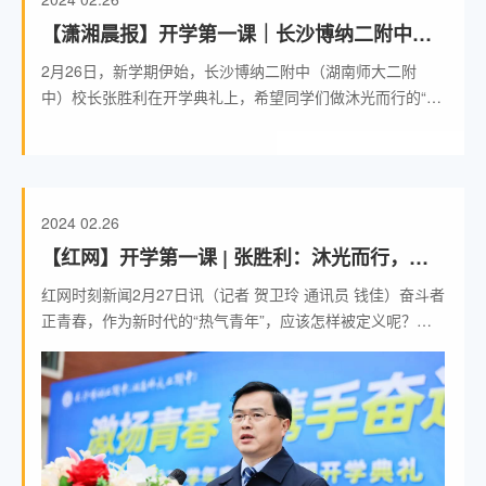
行的“热气青年”。
【潇湘晨报】开学第一课｜长沙博纳二附中
（湖南师大二附中）校长张胜利：做沐光而行
2月26日，新学期伊始，长沙博纳二附中（湖南师大二附
的“热气青年”
中）校长张胜利在开学典礼上，希望同学们做沐光而行的“热
气青年”，有一分热发一分光。
2024
02.26
【红网】开学第一课 | 张胜利：沐光而行，做
有朝气、锐气、底气的“热气青年”
红网时刻新闻2月27日讯（记者 贺卫玲 通讯员 钱佳）奋斗者
正青春，作为新时代的“热气青年”，应该怎样被定义呢？龙
年春季开学典礼上，长沙博纳二附中（湖南师大二附中）校
长张胜利希望同学们做有朝气、锐气、底气的“热气青年”，
在青春的舞台上尽情挥洒，绽放光芒。