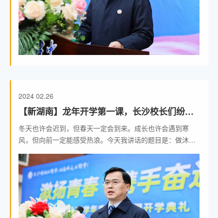
2024
02.26
【新湖南】龙年开学第一课，长沙校长们纷纷
传递“热辣滚烫”的爱
冬天也许会迟到，但春天一定会到来。成长也许会遇到寒
风，但向前一定能感受热浪。今天我讲话的题目是：做沐光
而行的“热气青年”。