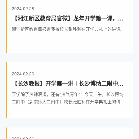
2024
02.28
【湘江新区教育局官微】龙年开学第一课，咱
们书记校长这样说……
湘江新区教育局报道我校校长张胜利在开学典礼上的讲话。
2024
02.26
【长沙晚报】开学第一讲丨长沙博纳二附中
（湖南师大二附中）校长张胜利：做沐光而行
开学除了热辣滚烫，还有“热气青年”！今天上午，长沙博纳
的“热气青年”
二附中（湖南师大二附中）校长张胜利在开学典礼上的讲话
正能量满满。他说，过去的这个春节，给我们留下许多回
忆。冰雪与骄阳联袂出场，烟花与泪花动情而至，恰如我们
这个充满机遇与挑战的时代，冷静而热烈。时光仿佛在告诉
我们：春天也许会迟到，但一定会到来。成长也许会遇到寒
风，但向前一定能感受热浪。他鼓励学生在新学期做沐光而
2024
02.26