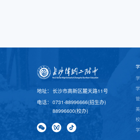
学
学
学
地址：
长沙市高新区麓天路11号
管
电话：
0731-88996666(招生办)
美
88996600(校办)
校
学