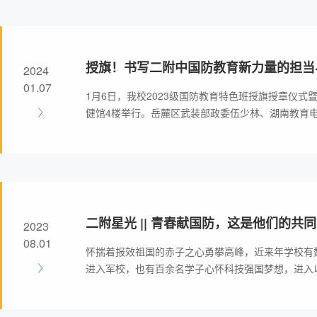
授旗！书写二附中国防教育新力量的担当
2024
01.07
1月6日，我校2023级国防教育特色班授旗授章仪式
健馆4楼举行。岳麓区武装部政委伍少林、湖南教育
频道总监李智丹及部分家长代表莅临观礼，二附中校
支书记陈迪勋、校监张亚丽、副校长汪训贤出席，仪
主任兼国防教育办公室主任周湘主持。
二附星光 || 青春献国防，这是他们的共
2023
08.01
怀揣着报效祖国的赤子之心勇攀高峰，近来年学校有
进入军校，也有百余名学子心怀科技强国梦想，进入以
代表的名校求学。