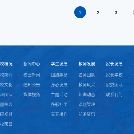
1
2
3
校概况
新闻中心
学生发展
教师发展
家长发展
校简介
校园新闻
团旗飘扬
名师团队
家长学校
校文化
通知公告
身心发展
教师风采
家委团队
理团队
媒体视角
主题活动
师训动态
联系我们
丽校园
多彩社团
课题管理
园视频
青春榜样
前沿资讯
校荣誉