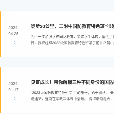
徒步20公里，二附中国防教育特色班“很
2024
04.25
为进一步加强学校国防教育，锻炼学生体魄，磨砺拼搏
日，我校组织2022级国防教育特色班学子前往岳麓
“用脚步丈量坚韧距离·用意志谱写青春辉煌”的徒步拉
见证成长！带你解锁三种不同身份的国防
2024
学子
01.17
“2023级国防教育特色班学子”的身份，始于初秋。 最初入班的懵懂
与迷茫，逐渐在军政军体课中清晰。 青涩渐渐褪去，严格的纪律和
优良的作风，成为了他们全新的精神风尚。