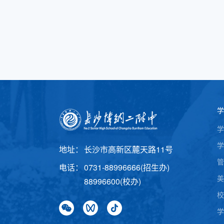
学
学
学
地址：
长沙市高新区麓天路11号
管
电话：
0731-88996666(招生办)
美
88996600(校办)
校
学