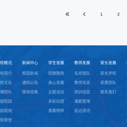
1
2
校概况
新闻中心
学生发展
教师发展
家长发展
校简介
校园新闻
团旗飘扬
名师团队
家长学校
校文化
通知公告
身心发展
教师风采
家委团队
理团队
媒体视角
主题活动
师训动态
联系我们
丽校园
多彩社团
课题管理
园视频
青春榜样
前沿资讯
校荣誉