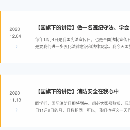
【国旗下的讲话】做一名遵纪守法、学会
2023
12.04
每年12月4日是我国宪法宣传日，也是全国法制宣传
是要我们进一步强化法律意识和法律观念。我今天国
生。
【国旗下的讲话】消防安全在我心中
2023
11.13
同学们，国际消防日即将到来。想必大家都熟知，我国
日11月9日的月、日数相同。所以，我们也把这一天
们必然会联想到"火灾"，脑海里便会出现浓烟、毒气
生，有人葬身火海...