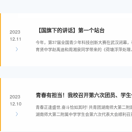
【国旗下的讲话】第一个站台
2023
12.11
今年，第37届全国青少年科技创新大赛在武汉闭幕
育贤中学赵禹迪和周湘泉同学带来的《荷塘浮萍处理
少年科技创新大赛的创新成果竞赛类一等奖，作为湖
项。今天来和我们交流的是获奖选手周湘泉，这个来
在科学的海洋里自由探索，克服了重重困难，终于和
我们来听湘泉讲述《第一个站台》。
青春有担当！我校召开第六次团员、学生
2023
12.10
青春正逢盛世,奋斗恰如其时! 共青团湖南师大第二附
湖南师大第二附属中学学生会第六次代表大会顺利召