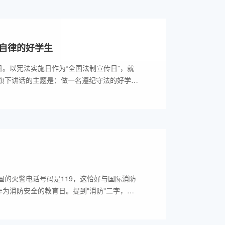
自律的好学生
日。以宪法实施日作为“全国法制宣传日”，就
旗下讲话的主题是：做一名遵纪守法的好学
的火警电话号码是119，这恰好与国际消防
作为消防安全的教育日。提到"消防"二字，我
和熊熊烈火这样一些场景.有人在火场死里逃