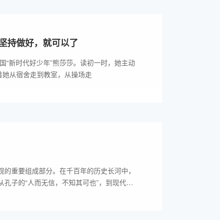
坚持做好，就可以了
全国“新时代好少年”熊莎莎。读初一时，她主动
着她从宿舍走到教室，从操场走
观的重要组成部分。在千百年的历史长河中，
孔子的“人而无信，不知其可也”，到现代社
，是社会和谐稳定的润滑剂。