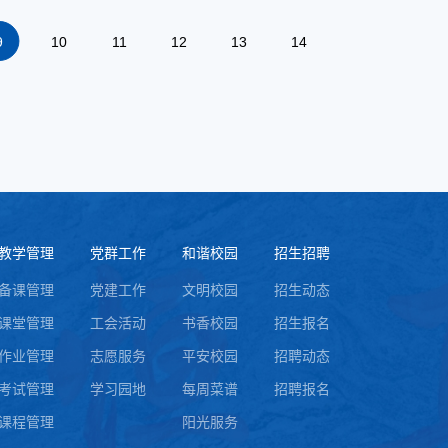
9
10
11
12
13
14
教学管理
党群工作
和谐校园
招生招聘
备课管理
党建工作
文明校园
招生动态
课堂管理
工会活动
书香校园
招生报名
作业管理
志愿服务
平安校园
招聘动态
考试管理
学习园地
每周菜谱
招聘报名
课程管理
阳光服务