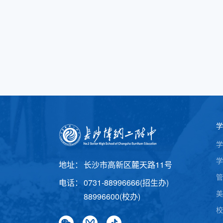
学
学
学
地址：
长沙市高新区麓天路11号
管
电话：
0731-88996666(招生办)
美
88996600(校办)
校