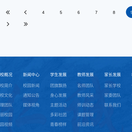
4
5
6
7
8
校概况
新闻中心
学生发展
教师发展
家长发展
校简介
校园新闻
团旗飘扬
名师团队
家长学校
校文化
通知公告
身心发展
教师风采
家委团队
理团队
媒体视角
主题活动
师训动态
联系我们
丽校园
多彩社团
课题管理
园视频
青春榜样
前沿资讯