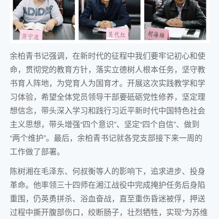
余柏青书记强调，在新时代的征程中我们要牢记初心和使
命，贯彻党的教育方针，落实立德树人根本任务，坚守教
书育人阵地，为党育人为国育才。开展这次实践教学和学
习体验，希望全体党员领导干部要砥砺党性修养，坚定理
想信念，带头深入学习和践行习近平新时代中国特色社会
主义思想，带头增强“四个意识”、坚定“四个自信”、做到
“两个维护”。最后，余柏青书记就各党支部接下来一周的
工作做了部署。
陈树湘在毛泽东、何叔衡等人的影响下，追求进步、投身
革命。他率领三十四师在湘江战役中完成掩护任务后身陷
重围，仍英勇拼杀、浴血奋战，直至重伤昏迷被俘，押送
过程中撕开腹部伤口，绞断肠子，壮烈牺牲，实现“为苏维