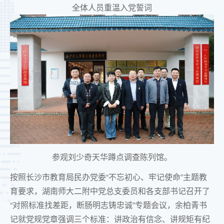
全体人员重温入党誓词
参观刘少奇天华蹲点调查陈列馆。
按照长沙市教育局民办党委“不忘初心、牢记使命”主题教
育要求，湖南师大二附中党总支委员和各支部书记召开了
“对照标准找差距，断肠明志铸忠诚”专题会议，余柏青书
记就党规党章强调三个标准：讲政治有信念、讲规矩有纪