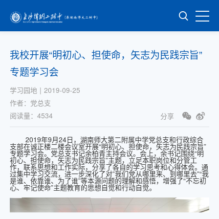
我校开展“明初心、担使命，矢志为民践宗旨”
专题学习会
学习园地
|
2019-09-25
作者：
党总支
阅读量：
4534
分享
2019年9月24日，湖南师大第二附属中学党总支和行政综合
支部在诚正楼二楼会议室开展“明初心、担使命，矢志为民践宗旨”
专题学习会。党总支书记余柏青主持会议。会上，余书记围绕“明
初心、担使命，矢志为民践宗旨”主题，立足本职岗位和分管工
作，联系思想和工作实际，分享了各自的学习思考和心得体会。通
过集中学习交流，进一步深化了对”我们党从哪里来、到哪里去”“我
是谁、依靠谁、为了谁”等本源问题的理解和感悟，增强了“不忘初
心、牢记使命”主题教育的思想自觉和行动自觉。