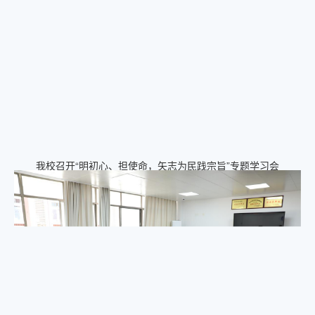
我校召开“明初心、担使命，矢志为民践宗旨”专题学习会