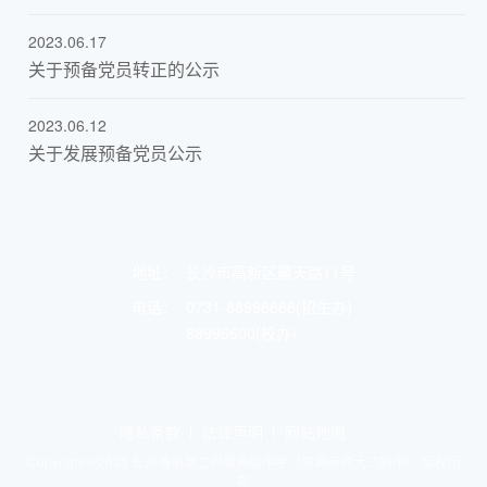
2023.06.17
关于预备党员转正的公示
2023.06.12
关于发展预备党员公示
地址：
长沙市高新区麓天路11号
电话：
0731-88996666(招生办)
88996600(校办)
隐私条款
法律声明
网站地图
Copyright ©2023 长沙博纳第二附属高级中学（原湖南师大二附中） 版权所
有