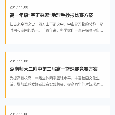
2017
11.08
高一年级“宇宙探索”地理手抄报比赛方案
往古来今谓之宙，四方上下谓之宇。宇宙是万物的总称，是
时间和空间的统一。千百年来，科学家们一直在探寻宇宙是
什么时候、如何形成的。随着科技的发展，今天世界上越来
越多的
2017
11.08
湖南师大二附中第二届高一篮球赛竞赛方案
为提高我校高一年级全体同学篮球水平，丰富校园文化生
活，增加篮球爱好者比赛实践机会，提高同学们对篮球运动
的理解，锻炼同学们彼此之间的协作精神和团队精神，增进
同学之间
2017
11.06