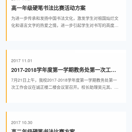
高一年级硬笔书法比赛活动方案
为进一步传承和发扬中国书法文化，激发学生对祖国灿烂文
化和语言文字的热爱之情，进一步引起学生对书写的高度重
视，培养正确的书写习惯，引导学生把汉字写得正确、端
正、整洁
2017
11.01
2017-2018学年度第一学期教务处第一次工作
会议召开
7月21日上午，我校2017-2018学年度第一学期教务处第一
次工作会议在诚正楼二楼会议室召开。校长助理吴元其、教
务处主任符竞波出席会议，教务处教务干事、图书管理员、
实验员参加了
2017
10.30
高二年级硬笔书法比赛方案