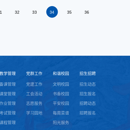
1
32
33
34
35
36
教学管理
党群工作
和谐校园
招生招聘
备课管理
党建工作
文明校园
招生动态
课堂管理
工会活动
书香校园
招生报名
作业管理
志愿服务
平安校园
招聘动态
考试管理
学习园地
每周菜谱
招聘报名
课程管理
阳光服务