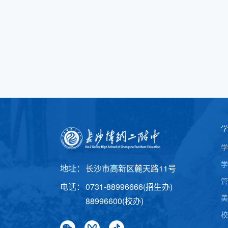
学
学
学
地址：
长沙市高新区麓天路11号
管
电话：
0731-88996666(招生办)
美
88996600(校办)
校