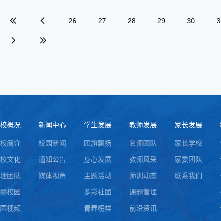
26
27
28
29
30
3
校概况
新闻中心
学生发展
教师发展
家长发展
校简介
校园新闻
团旗飘扬
名师团队
家长学校
校文化
通知公告
身心发展
教师风采
家委团队
理团队
媒体视角
主题活动
师训动态
联系我们
丽校园
多彩社团
课题管理
园视频
青春榜样
前沿资讯