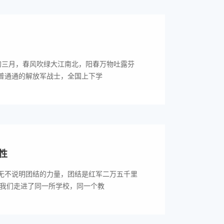
的三月，春风吹绿大江南北，阳春万物吐露芬
普通通的解放军战士，全国上下学
性
无不说明团结的力量，团结是红军二万五千里
，我们走进了同一所学校，同一个教