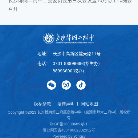
长沙博纳二附中工会委员会第三次会议暨10月份工作例会
召开
地址：
长沙市高新区麓天路11号
电话：
0731-88996666(招生办)
88996600(校办)
隐私条款
法律声明
网站地图
Copyright ©2023 长沙博纳第二附属高级中学（原湖南师大二附中） 版权所
有
湘ICP备18008689号-1
湘公网安备43019002002352号
Powered by Yongsy