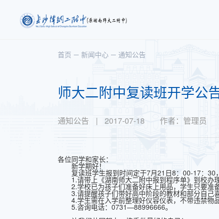
首页
新闻中心
通知公告
师大二附中复读班开学公
通知公告
|
2017-07-18
作者：
管理员
各位同学和家长：
新学期好！
复读班学生报到时间定于7月21日8：00-17：3
1.请带上《湖南师大二附中报到程序单》到校办
2.学校已为孩子们准备好床上用品，学生只要准
3.请提醒孩子们带好高中阶段的教材和部分自己喜
4.学生需在入学前整理好仪容仪表，不带违禁物
5.咨询电话：0731—88996666。